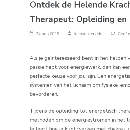
Ontdek de Helende Krach
Therapeut: Opleiding en 
24 aug,2025
kamariakerkebe
Geef e
Als je geïnteresseerd bent in het helpen 
passie hebt voor energiewerk, dan kan ee
perfecte keuze voor jou zijn. Een energe
systemen van het lichaam om fysieke, emot
bevorderen.
Tijdens de opleiding tot energetisch ther
methoden om de energiestromen in het lic
Je leert hoe je kunt werken met chakra’s, 