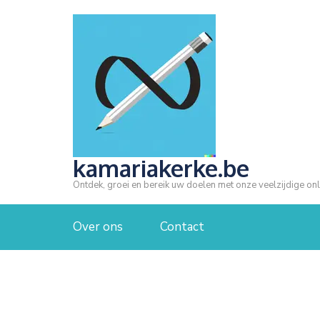
Ga
naar
inhoud
(druk
op
Enter)
kamariakerke.be
Ontdek, groei en bereik uw doelen met onze veelzijdige onl
Over ons
Contact