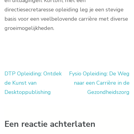
en uitdagingen. Kortom, met een
directiesecretaresse opleiding leg je een stevige
basis voor een veelbelovende carrière met diverse
groeimogelijkheden.
DTP Opleiding: Ontdek
Fysio Opleiding: De Weg
Berichtnavigatie
de Kunst van
naar een Carrière in de
Desktoppublishing
Gezondheidszorg
Een reactie achterlaten