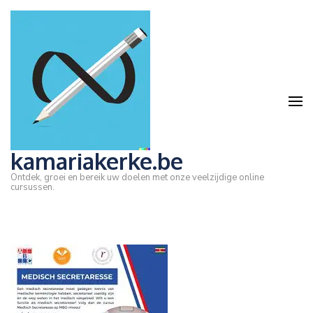
Ga
naar
inhoud
(druk
op
Enter)
kamariakerke.be
Ontdek, groei en bereik uw doelen met onze veelzijdige online
cursussen.