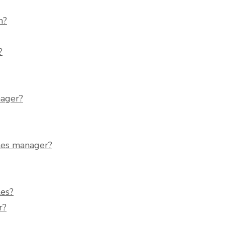
n?
?
nager?
ales manager?
les?
r?