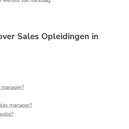
ke wereld van vandaag.
ver Sales Opleidingen in
s manager?
ales manager?
nodig?