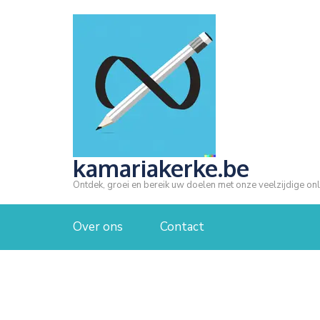
Ga
naar
inhoud
(druk
op
Enter)
kamariakerke.be
Ontdek, groei en bereik uw doelen met onze veelzijdige onl
Over ons
Contact