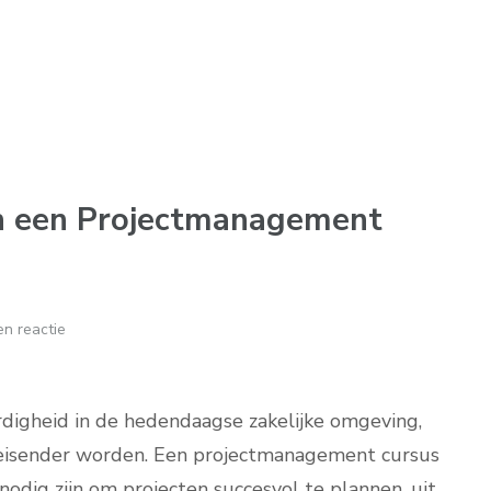
n een Projectmanagement
n reactie
digheid in de hedendaagse zakelijke omgeving,
leisender worden. Een projectmanagement cursus
 nodig zijn om projecten succesvol te plannen, uit