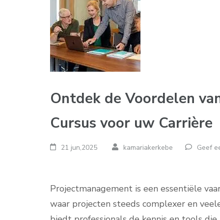
Ontdek de Voordelen va
Cursus voor uw Carrière
21 jun,2025
kamariakerkebe
Geef ee
Projectmanagement is een essentiële vaar
waar projecten steeds complexer en vee
biedt professionals de kennis en tools die