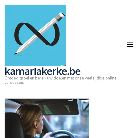
Ga
naar
inhoud
(druk
op
Enter)
kamariakerke.be
Ontdek, groei en bereik uw doelen met onze veelzijdige online
cursussen.