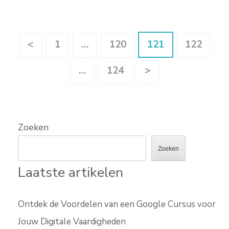
Berichten
Pagina
Pagina
Pagina
Pagina
<
1
…
120
121
122
paginering
Pagina
…
124
>
Zoeken
Zoeken
Laatste artikelen
Ontdek de Voordelen van een Google Cursus voor
Jouw Digitale Vaardigheden