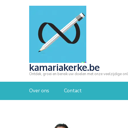
Ga
naar
inhoud
(druk
op
Enter)
kamariakerke.be
Ontdek, groei en bereik uw doelen met onze veelzijdige onl
Over ons
Contact