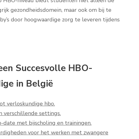
p HBO-niveau biedt studenten niet alleen de
ngrijk gezondheidsdomein, maar ook om bij te
by’s door hoogwaardige zorg te leveren tijdens
r een Succesvolle HBO-
ige in België
ot verloskundige hbo.
 verschillende settings.
-date met bijscholing en trainingen.
ardigheden voor het werken met zwangere