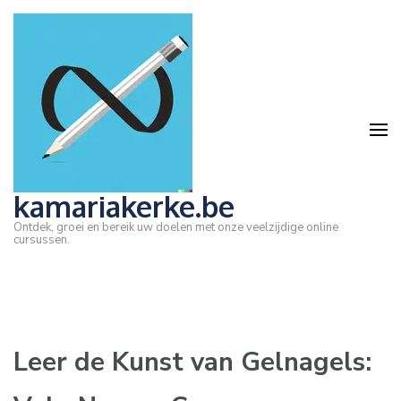
Ga
naar
inhoud
(druk
op
Enter)
kamariakerke.be
Ontdek, groei en bereik uw doelen met onze veelzijdige online
cursussen.
Leer de Kunst van Gelnagels: