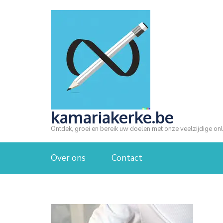
Ga
naar
inhoud
(druk
op
Enter)
kamariakerke.be
Ontdek, groei en bereik uw doelen met onze veelzijdige onl
Over ons
Contact