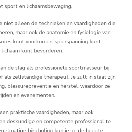
met sport en lichaamsbeweging.
e niet alleen de technieken en vaardigheden die
voeren, maar ook de anatomie en fysiologie van
essures kunt voorkomen, spierspanning kunt
 lichaam kunt bevorderen.
n de slag als professionele sportmasseur bij
 als zelfstandige therapeut. Je zult in staat zijn
ng, blessurepreventie en herstel, waardoor ze
rijden en evenementen.
leen praktische vaardigheden, maar ook
 een deskundige en competente professional te
egelmatige bijscholing kun je op de hoogte