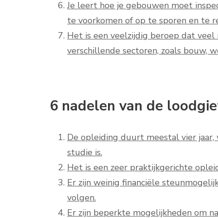
Je leert hoe je gebouwen moet insp
te voorkomen of op te sporen en te re
Het is een veelzijdig beroep dat veel
verschillende sectoren, zoals bouw, w
6 nadelen van de loodgiet
De opleiding duurt meestal vier jaar,
studie is.
Het is een zeer praktijkgerichte ople
Er zijn weinig financiële steunmogeli
volgen.
Er zijn beperkte mogelijkheden om na 