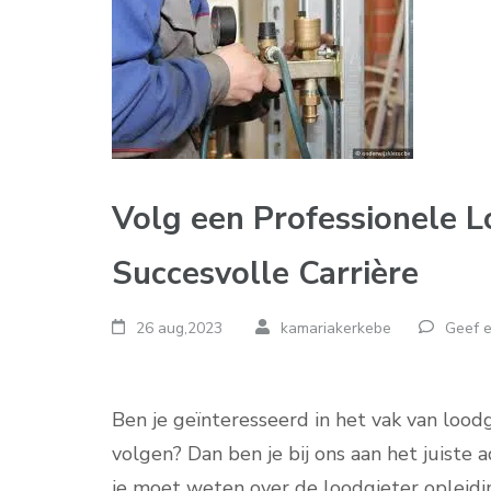
Volg een Professionele L
Succesvolle Carrière
26 aug,2023
kamariakerkebe
Geef e
Ben je geïnteresseerd in het vak van loodg
volgen? Dan ben je bij ons aan het juiste a
je moet weten over de loodgieter opleid