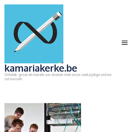
Ga
naar
inhoud
(druk
op
Enter)
kamariakerke.be
Ontdek, groei en bereik uw doelen met onze veelzijdige online
cursussen.