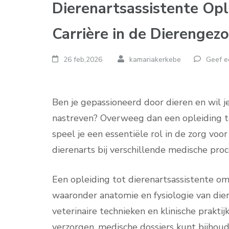
Dierenartsassistente Op
Carrière in de Dierengez
26 feb,2026
kamariakerkebe
Geef e
Ben je gepassioneerd door dieren en wil j
nastreven? Overweeg dan een opleiding tot
speel je een essentiële rol in de zorg vo
dierenarts bij verschillende medische pr
Een opleiding tot dierenartsassistente o
waaronder anatomie en fysiologie van dier
veterinaire technieken en klinische prakti
verzorgen, medische dossiers kunt bijhoud