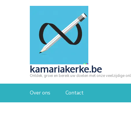
Ga
naar
inhoud
(druk
op
Enter)
kamariakerke.be
Ontdek, groei en bereik uw doelen met onze veelzijdige onl
Over ons
Contact