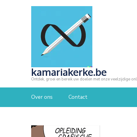
Ga
naar
inhoud
(druk
op
Enter)
kamariakerke.be
Ontdek, groei en bereik uw doelen met onze veelzijdige onl
Over ons
Contact