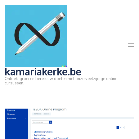
Ga
naar
inhoud
(druk
op
Enter)
kamariakerke.be
Ontdek, groei en bereik uw doelen met onze veelzijdige online
cursussen.