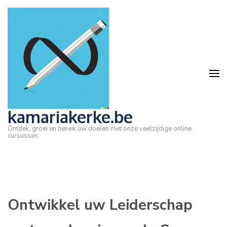
Ga
naar
inhoud
(druk
op
Enter)
kamariakerke.be
Ontdek, groei en bereik uw doelen met onze veelzijdige online
cursussen.
Ontwikkel uw Leiderschap