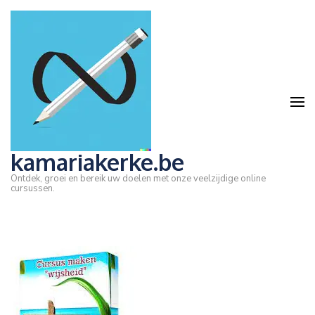
Ga
naar
inhoud
(druk
op
Enter)
kamariakerke.be
Ontdek, groei en bereik uw doelen met onze veelzijdige online
cursussen.