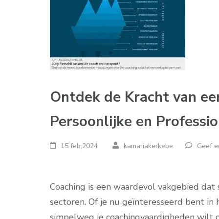
Ontdek de Kracht van ee
Persoonlijke en Professi
15 feb,2024
kamariakerkebe
Geef e
Coaching is een waardevol vakgebied dat s
sectoren. Of je nu geïnteresseerd bent in
simpelweg je coachingvaardigheden wilt o