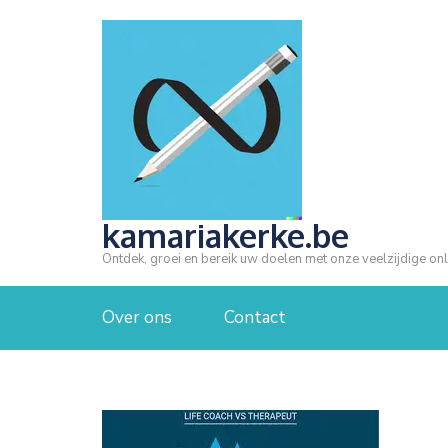
Ga
naar
inhoud
(druk
op
Enter)
kamariakerke.be
Ontdek, groei en bereik uw doelen met onze veelzijdige onl
Over ons
Contact