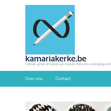
Ga
naar
inhoud
(druk
op
Enter)
kamariakerke.be
Ontdek, groei en bereik uw doelen met onze veelzijdige onl
Over ons
Contact