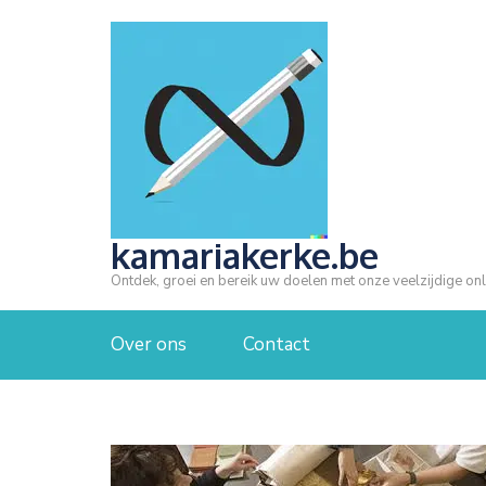
Ga
naar
inhoud
(druk
op
Enter)
kamariakerke.be
Ontdek, groei en bereik uw doelen met onze veelzijdige onl
Over ons
Contact