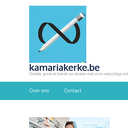
Ga
naar
inhoud
(druk
op
Enter)
kamariakerke.be
Ontdek, groei en bereik uw doelen met onze veelzijdige onl
Over ons
Contact