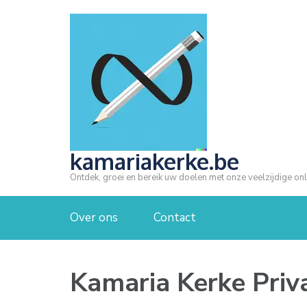
Ga
naar
inhoud
(druk
op
Enter)
kamariakerke.be
Ontdek, groei en bereik uw doelen met onze veelzijdige onl
Over ons
Contact
Kamaria Kerke Priva