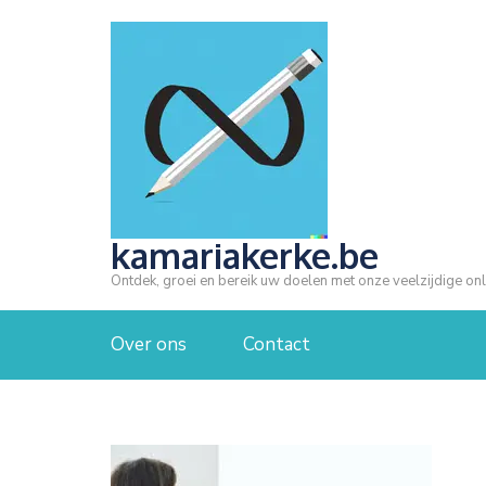
Ga
naar
inhoud
(druk
op
Enter)
kamariakerke.be
Ontdek, groei en bereik uw doelen met onze veelzijdige onl
Over ons
Contact