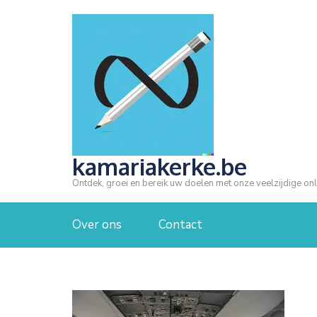
Ga
naar
inhoud
(druk
op
Enter)
kamariakerke.be
Ontdek, groei en bereik uw doelen met onze veelzijdige onl
Over ons
Contact