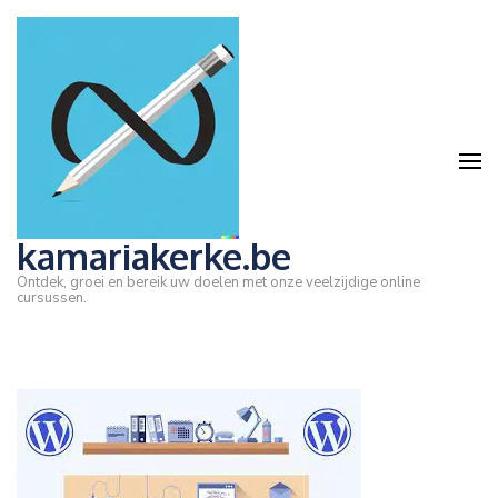
Ga
naar
inhoud
(druk
op
Enter)
kamariakerke.be
Ontdek, groei en bereik uw doelen met onze veelzijdige online
cursussen.