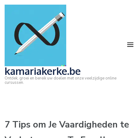
Ga
naar
inhoud
(druk
op
Enter)
kamariakerke.be
Ontdek, groei en bereik uw doelen met onze veelzijdige online
cursussen.
7 Tips om Je Vaardigheden te