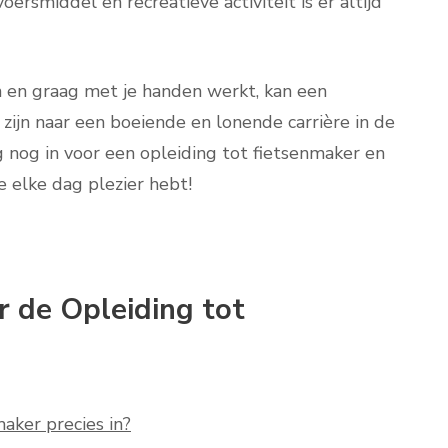
oersmiddel en recreatieve activiteit is er altijd
en en graag met je handen werkt, kan een
zijn naar een boeiende en lonende carrière in de
g nog in voor een opleiding tot fietsenmaker en
e elke dag plezier hebt!
 de Opleiding tot
aker precies in?