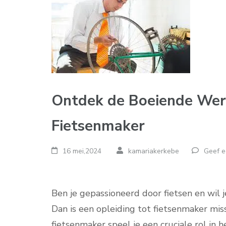
Ontdek de Boeiende Were
Fietsenmaker
16 mei,2024
kamariakerkebe
Geef e
Ben je gepassioneerd door fietsen en wil j
Dan is een opleiding tot fietsenmaker mis
fietsenmaker speel je een cruciale rol in