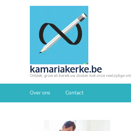
Ga
naar
inhoud
(druk
op
Enter)
kamariakerke.be
Ontdek, groei en bereik uw doelen met onze veelzijdige onl
Over ons
Contact