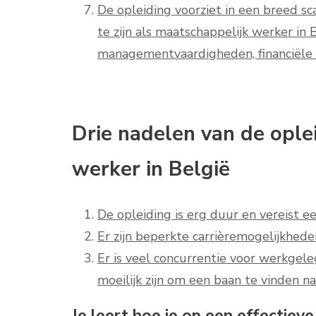
De opleiding voorziet in een breed sc
te zijn als maatschappelijk werker in
managementvaardigheden, financiële
Drie nadelen van de ople
werker in België
De opleiding is erg duur en vereist ee
Er zijn beperkte carrièremogelijkheden
Er is veel concurrentie voor werkgel
moeilijk zijn om een baan te vinden n
Je leert hoe je op een effectie